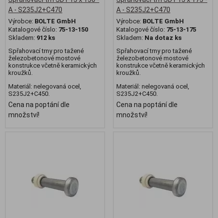
A - S235J2+C470
A - S235J2+C470
Výrobce:
BOLTE GmbH
Výrobce:
BOLTE GmbH
Katalogové číslo:
75-13-150
Katalogové číslo:
75-13-175
Skladem:
912 ks
Skladem:
Na dotaz ks
Spřahovací trny pro tažené
Spřahovací trny pro tažené
železobetonové mostové
železobetonové mostové
konstrukce včetně keramických
konstrukce včetně keramických
kroužků.
kroužků.
Materiál: nelegovaná ocel,
Materiál: nelegovaná ocel,
S235J2+C450.
S235J2+C450.
Cena na poptání dle
Cena na poptání dle
množství!
množství!