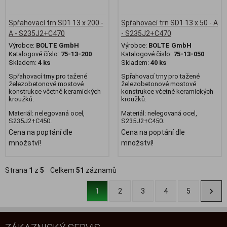
Spřahovací trn SD1 13 x 200 -
Spřahovací trn SD1 13 x 50 - A
A - S235J2+C470
- S235J2+C470
Výrobce:
BOLTE GmbH
Výrobce:
BOLTE GmbH
Katalogové číslo:
75-13-200
Katalogové číslo:
75-13-050
Skladem:
4 ks
Skladem:
40 ks
Spřahovací trny pro tažené
Spřahovací trny pro tažené
železobetonové mostové
železobetonové mostové
konstrukce včetně keramických
konstrukce včetně keramických
kroužků.
kroužků.
Materiál: nelegovaná ocel,
Materiál: nelegovaná ocel,
S235J2+C450.
S235J2+C450.
Cena na poptání dle
Cena na poptání dle
množství!
množství!
Strana
1
z
5
Celkem
51
záznamů
1
2
3
4
5