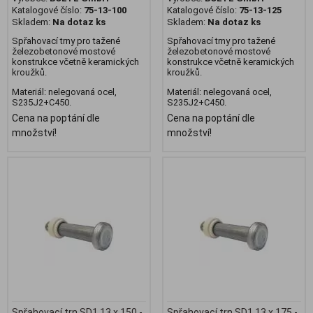
Katalogové číslo:
75-13-100
Katalogové číslo:
75-13-125
Skladem:
Na dotaz ks
Skladem:
Na dotaz ks
Spřahovací trny pro tažené
Spřahovací trny pro tažené
železobetonové mostové
železobetonové mostové
konstrukce včetně keramických
konstrukce včetně keramických
kroužků.
kroužků.
Materiál: nelegovaná ocel,
Materiál: nelegovaná ocel,
S235J2+C450.
S235J2+C450.
Cena na poptání dle
Cena na poptání dle
množství!
množství!
Spřahovací trn SD1 13 x 150 -
Spřahovací trn SD1 13 x 175 -