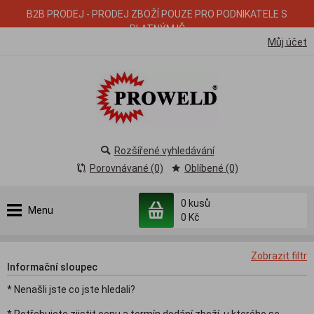
B2B PRODEJ - PRODEJ ZBOŽÍ POUZE PRO PODNIKATELE S
PLATNÝM IČ
Můj účet
Rozšířené vyhledávání
Porovnávané (0)
Oblíbené (0)
0
kusů
Menu
0 Kč
Zobrazit filtr
Informační sloupec
* Nenašli jste co jste hledali?