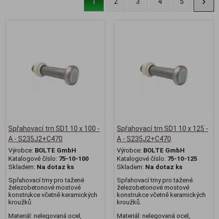
1
2
3
4
5
Spřahovací trn SD1 10 x 100 -
Spřahovací trn SD1 10 x 125 -
A - S235J2+C470
A - S235J2+C470
Výrobce:
BOLTE GmbH
Výrobce:
BOLTE GmbH
Katalogové číslo:
75-10-100
Katalogové číslo:
75-10-125
Skladem:
Na dotaz ks
Skladem:
Na dotaz ks
Spřahovací trny pro tažené
Spřahovací trny pro tažené
železobetonové mostové
železobetonové mostové
konstrukce včetně keramických
konstrukce včetně keramických
kroužků.
kroužků.
Materiál: nelegovaná ocel,
Materiál: nelegovaná ocel,