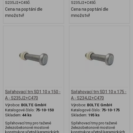
S235J2+C450.
S235J2+C450.
Cena na poptání dle
Cena na poptání dle
množství!
množství!
Spřahovací trn SD1 10 x 150 -
Spřahovací trn SD1 10 x 175 -
A - S235J2+C470
A - S234J2+C470
Výrobce:
BOLTE GmbH
Výrobce:
BOLTE GmbH
Katalogové číslo:
75-10-150
Katalogové číslo:
75-10-175
Skladem:
44 ks
Skladem:
195 ks
Spřahovací trny pro tažené
Spřahovací trny pro tažené
železobetonové mostové
železobetonové mostové
konstrukce včetně keramických
konstrukce včetně keramických