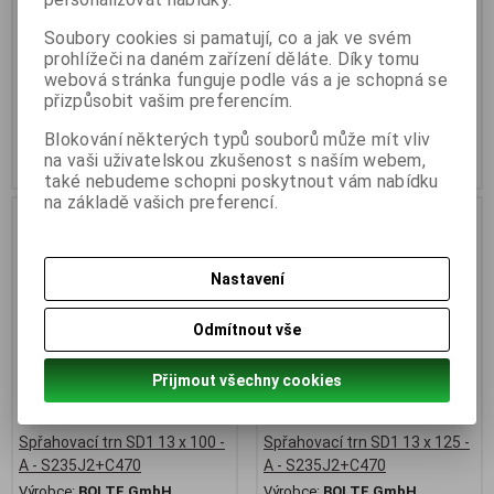
Spřahovací trny pro tažené
Spřahovací trny pro tažené
železobetonové mostové
železobetonové mostové
Soubory cookies si pamatují, co a jak ve svém
konstrukce včetně keramických
konstrukce včetně keramických
prohlížeči na daném zařízení děláte. Díky tomu
kroužků.
kroužků.
webová stránka funguje podle vás a je schopná se
Materiál: nelegovaná ocel,
Materiál: nelegovaná ocel,
přizpůsobit vašim preferencím.
S235J2+C450.
S235J2+C450.
Cena na poptání dle
Cena na poptání dle
Blokování některých typů souborů může mít vliv
množství!
množství!
na vaši uživatelskou zkušenost s naším webem,
také nebudeme schopni poskytnout vám nabídku
na základě vašich preferencí.
Nastavení
Odmítnout vše
Přijmout všechny cookies
Spřahovací trn SD1 13 x 100 -
Spřahovací trn SD1 13 x 125 -
A - S235J2+C470
A - S235J2+C470
Výrobce:
BOLTE GmbH
Výrobce:
BOLTE GmbH