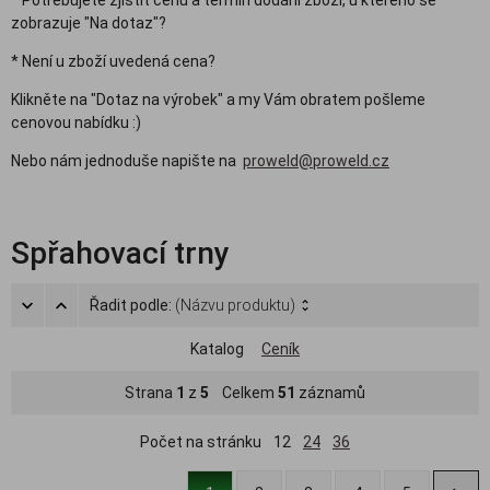
* Potřebujete zjistit cenu a termín dodání zboží, u kterého se
zobrazuje "Na dotaz"?
* Není u zboží uvedená cena?
Klikněte na "Dotaz na výrobek" a my Vám obratem pošleme
cenovou nabídku :)
Nebo nám jednoduše napište na
proweld@proweld.cz
Spřahovací trny
Řadit podle:
(Názvu produktu)
Katalog
Ceník
Strana
1
z
5
Celkem
51
záznamů
Počet na stránku
12
24
36