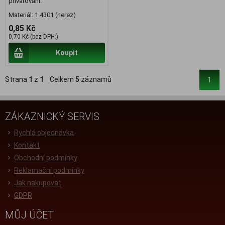
přivařování.
Materiál: 1.4301 (nerez)
0,85 Kč
0,70 Kč (bez DPH:)
Koupit
Strana
1
z
1
Celkem
5
záznamů
1
ZÁKAZNICKÝ SERVIS
Rychlá objednávka
Kontakt
Obchodní podmínky
Reklamační podmínky
Jak nakupovat
GDPR
MŮJ ÚČET