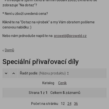
* Potřebujete zjistit cenu a termín dodání zboží, u kterého se
zobrazuje "Na dotaz"?
* Není u zboží uvedená cena?
Klikněte na "Dotaz na výrobek" a my Vám obratem pošleme
cenovou nabídku :)
Nebo nám jednoduše napište na
proweld@proweld.cz
Domů
Speciální přivařovací díly
Řadit podle:
(Názvu produktu)
Katalog
Ceník
Strana
1
z
1
Celkem
5
záznamů
Počet na stránku
12
24
36