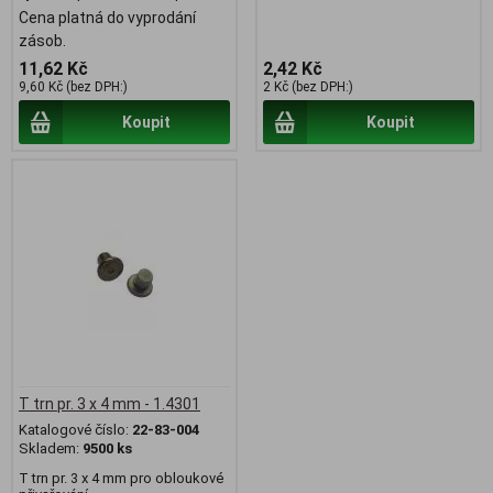
Cena platná do vyprodání
zásob.
11,62 Kč
2,42 Kč
9,60 Kč (bez DPH:)
2 Kč (bez DPH:)
Koupit
Koupit
T trn pr. 3 x 4 mm - 1.4301
Katalogové číslo:
22-83-004
Skladem:
9500 ks
T trn pr. 3 x 4 mm pro obloukové