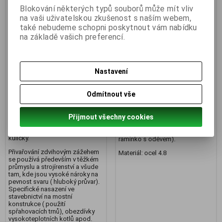
Blokování některých typů souborů může mít vliv
na vaši uživatelskou zkušenost s naším webem,
také nebudeme schopni poskytnout vám nabídku
na základě vašich preferencí.
Konusový čep pr. 6 x 30 St37-
Přivařovací kulička pr. 10 mm
3k
ocel 4.8
Nastavení
Katalogové číslo:
99-KS-06-030
Katalogové číslo:
99-99-999
Skladem:
20 ks
Skladem:
1517 ks
Odmítnout vše
Konusový čep pr.6 mm, délka 30
Přivařovací kulička pr.10 mm,
mm pro obloukové přivařování s
kterou lze přivařit na kovové
ochrannou atmosférou.
konstrukce. Typickým příkladem
Přijmout všechny cookies
použití je na závěsné rameno na
Materiál: ocel 4.8, bez hliníkové
oděvy (za kuličku se zavěsí
kuličky.
ramínko s oděvem).
Přivařování zdvihovým zážehem
Materiál: ocel 4.8
se používá především v těžkém
průmyslu a strojírenství a všude
tam, kde jsou vysoké nároky na
pevnost svaru ( hluboký průvar).
Specifické nasazení ve
stavebnictví na mostní
konstrukce ( použití
spřahovacích trnů), obezdívky
vysokoteplotních kotlů apod.