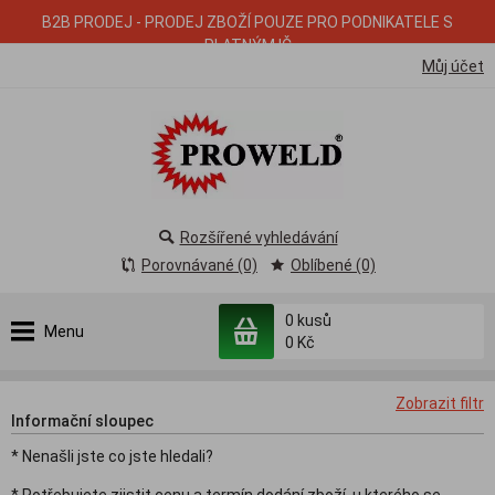
B2B PRODEJ - PRODEJ ZBOŽÍ POUZE PRO PODNIKATELE S
PLATNÝM IČ
Můj účet
Rozšířené vyhledávání
Porovnávané (0)
Oblíbené (0)
0
kusů
Menu
0 Kč
Zobrazit filtr
Informační sloupec
* Nenašli jste co jste hledali?