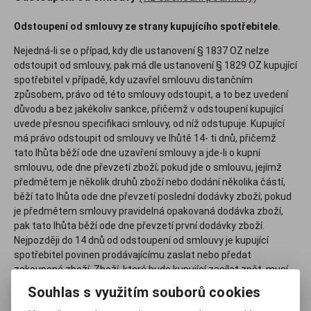
Odstoupení od smlouvy ze strany kupujícího spotřebitele.
Nejedná-li se o případ, kdy dle ustanovení § 1837 OZ nelze
odstoupit od smlouvy, pak má dle ustanovení § 1829 OZ kupující
spotřebitel v případě, kdy uzavřel smlouvu distančním
způsobem, právo od této smlouvy odstoupit, a to bez uvedení
důvodu a bez jakékoliv sankce, přičemž v odstoupení kupující
uvede přesnou specifikaci smlouvy, od níž odstupuje. Kupující
má právo odstoupit od smlouvy ve lhůtě 14- ti dnů, přičemž
tato lhůta běží ode dne uzavření smlouvy a jde-li o kupní
smlouvu, ode dne převzetí zboží; pokud jde o smlouvu, jejímž
předmětem je několik druhů zboží nebo dodání několika částí,
běží tato lhůta ode dne převzetí poslední dodávky zboží; pokud
je předmětem smlouvy pravidelná opakovaná dodávka zboží,
pak tato lhůta běží ode dne převzetí první dodávky zboží.
Nejpozději do 14 dnů od odstoupení od smlouvy je kupující
spotřebitel povinen prodávajícímu zaslat nebo předat
zakoupené zboží. Zboží, které bude kupující zasílat zpět, musí
být zasláno na adresu provozovny (ne na dobírku), zabalená
Souhlas s využitím souborů cookies
tak, aby nedošlo k jeho poškození, nesmí jevit známky