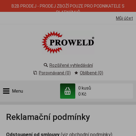
B2B PRODEJ - PRODEJ ZBOŽÍ POUZE PRO PODNIKATELE S
PLATNÝM IČ
Můj účet
Rozšířené vyhledávání
Porovnávané (0)
Oblíbené (0)
0
kusů
Menu
0 Kč
Reklamační podmínky
Odstoupení od smlouvy
(viz obchodní podmínky)