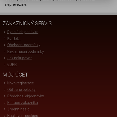
nepřevezme.
ZÁKAZNICKÝ SERVIS
Rychlá objednávka
Kontakt
Obchodní podmínky
Reklamační podmínky
Jak nakupovat
GDPR
MŮJ ÚČET
Nová registrace
Oblíbené položky
Předchozí objednávky
Editace zákazníka
Změnit heslo
Nastavení cookies