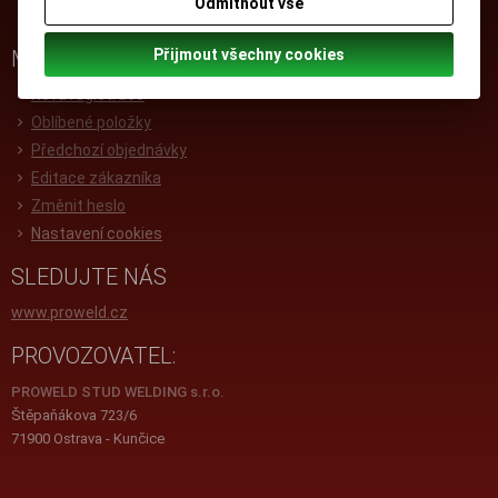
Odmítnout vše
GDPR
Přijmout všechny cookies
MŮJ ÚČET
Nová registrace
Oblíbené položky
Předchozí objednávky
Editace zákazníka
Změnit heslo
Nastavení cookies
SLEDUJTE NÁS
www.proweld.cz
PROVOZOVATEL:
PROWELD STUD WELDING s.r.o.
Štěpaňákova 723/6
71900 Ostrava - Kunčice