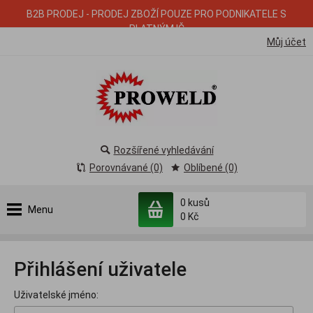
B2B PRODEJ - PRODEJ ZBOŽÍ POUZE PRO PODNIKATELE S
PLATNÝM IČ
Můj účet
Rozšířené vyhledávání
Porovnávané (0)
Oblíbené (0)
0
kusů
Menu
0 Kč
Přihlášení uživatele
Uživatelské jméno: