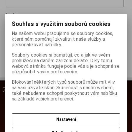
Heslo:
Souhlas s využitím souborů cookies
Na našem webu pracujeme se soubory cookies,
Zapomněl(a) jsem heslo
které nám pomáhají zkvalitnit naše služby a
personalizovat nabídky.
Přihlásit
Soubory cookies si pamatují, co a jak ve svém
prohlížeči na daném zařízení děláte. Díky tomu
webová stránka funguje podle vás a je schopná se
Nemáte ještě účet?
Nová registrace
přizpůsobit vašim preferencím.
Blokování některých typů souborů může mít vliv
na vaši uživatelskou zkušenost s naším webem,
ZÁKAZNICKÝ SERVIS
také nebudeme schopni poskytnout vám nabídku
na základě vašich preferencí.
Rychlá objednávka
Kontakt
Obchodní podmínky
Nastavení
Reklamační podmínky
Jak nakupovat