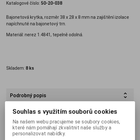
Katalogové číslo:
50-20-038
Bajonetová krytka, rozměr 38 x 28 x 8 mm na zajištění izolace
napíchnuté na bajonetový trn.
Materiál: nerez 1.4841, tepelně odolná.
Skladem:
8 ks
Podrobný popis
Souhlas s využitím souborů cookies
Dotaz na výrobek
Na našem webu pracujeme se soubory cookies,
které nám pomáhají zkvalitnit naše služby a
Doporučit výrobek
personalizovat nabídky.