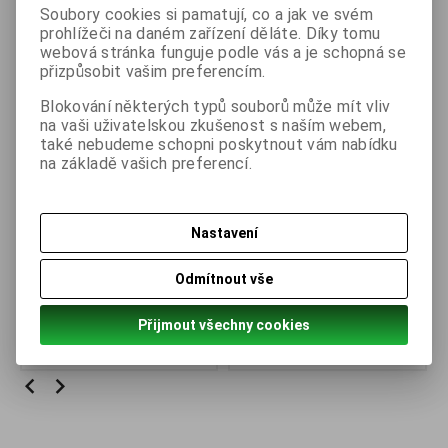
Soubory cookies si pamatují, co a jak ve svém
prohlížeči na daném zařízení děláte. Díky tomu
Kompatibilní
webová stránka funguje podle vás a je schopná se
přizpůsobit vašim preferencím.
Blokování některých typů souborů může mít vliv
na vaši uživatelskou zkušenost s naším webem,
také nebudeme schopni poskytnout vám nabídku
na základě vašich preferencí.
Nastavení
Odmítnout vše
Bajonetovy trn FFS 5 x
Bajonetovy trn FFS 5 x
80 1.4301
110 1.4301
Přijmout všechny cookies
57,84 Kč
8,81 Kč