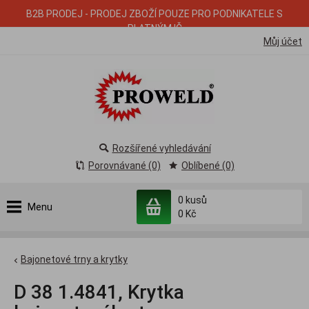
B2B PRODEJ - PRODEJ ZBOŽÍ POUZE PRO PODNIKATELE S
PLATNÝM IČ
Můj účet
Rozšířené vyhledávání
Porovnávané (0)
Oblíbené (0)
0
kusů
Menu
0 Kč
Bajonetové trny a krytky
D 38 1.4841, Krytka