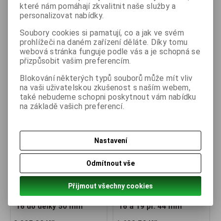
které nám pomáhají zkvalitnit naše služby a
Dotaz na výrobek
personalizovat nabídky.
Soubory cookies si pamatují, co a jak ve svém
Doporučit výrobek
prohlížeči na daném zařízení děláte. Díky tomu
webová stránka funguje podle vás a je schopná se
přizpůsobit vašim preferencím.
Kompatibilní
Blokování některých typů souborů může mít vliv
na vaši uživatelskou zkušenost s naším webem,
také nebudeme schopni poskytnout vám nabídku
na základě vašich preferencí.
Nastavení
Odmítnout vše
Přijmout všechny cookies
Držák ker. kroužků KB
Držák ker. kroužků KB
16 do délky 50 mm
16 a 19 pr. 44 mm