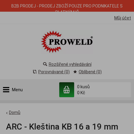
B2B PRODEJ - PRODEJ ZBOŽÍ POUZE PRO PODNIKATELE S
PLATNÝM IČ
Můj účet
Rozšířené vyhledávání
Porovnávané (0)
Oblíbené (0)
0
kusů
Menu
0 Kč
Domů
ARC - Kleština KB 16 a 19 mm