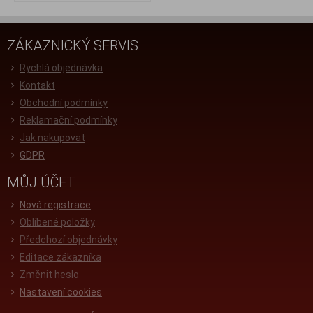
ZÁKAZNICKÝ SERVIS
Rychlá objednávka
Kontakt
Obchodní podmínky
Reklamační podmínky
Jak nakupovat
GDPR
MŮJ ÚČET
Nová registrace
Oblíbené položky
Předchozí objednávky
Editace zákazníka
Změnit heslo
Nastavení cookies