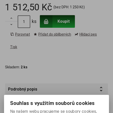
1 512,50 Kč
(bez DPH:
1 250 Kč
)

ks
Koupit

Porovnat
Přidat do oblíbených
Hlídací pes
Tisk
Skladem:
2 ks
Podrobný popis
Souhlas s využitím souborů cookies
Parametry
Na našem webu pracujeme se soubory cookies,