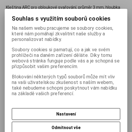
Kleština ARC pro obloukové svařování, průměr 3 mm, hloubka
uložení 5 mm. Pro přivařování svorníků PT, čepů bez závitu UT a
Souhlas s využitím souborů cookies
svorníků s vnitřním závitem IT.
Na našem webu pracujeme se soubory cookies,
které nám pomáhají zkvalitnit naše služby a
350,90 Kč
(bez DPH:
290 Kč
)
personalizovat nabídky.
Soubory cookies si pamatují, co a jak ve svém

ks
Koupit
prohlížeči na daném zařízení děláte. Díky tomu

webová stránka funguje podle vás a je schopná se
přizpůsobit vašim preferencím.
Porovnat
Přidat do oblíbených
Hlídací pes
Blokování některých typů souborů může mít vliv
na vaši uživatelskou zkušenost s naším webem,
Tisk
také nebudeme schopni poskytnout vám nabídku
na základě vašich preferencí.
Skladem:
Na dotaz ks
Nastavení
Odmítnout vše