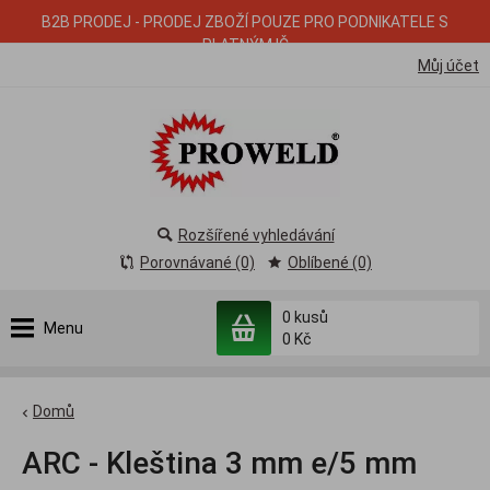
B2B PRODEJ - PRODEJ ZBOŽÍ POUZE PRO PODNIKATELE S
PLATNÝM IČ
Můj účet
Rozšířené vyhledávání
Porovnávané (0)
Oblíbené (0)
0
kusů
Menu
0 Kč
Domů
ARC - Kleština 3 mm e/5 mm