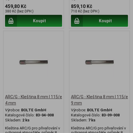
459,80 Kč
859,10 Kč
380 Kč (bez DPH:)
710 Kč (bez DPH:)
Koupit
Koupit
ARC/G - Kleština 8 mm l 115/e
ARC/G - Kleština 8 mm l 115/e
4 mm
9 mm
Výrobce:
BOLTE GmbH
Výrobce:
BOLTE GmbH
Katalogové číslo:
83-04-008
Katalogové číslo:
83-09-008
Skladem:
2 ks
Skladem:
7 ks
Kleština ARC/G pro přivařování v
Kleština ARC/G pro přivařování v
ochranné atmosféře, průměr 8
ochranné atmosféře, průměr 8