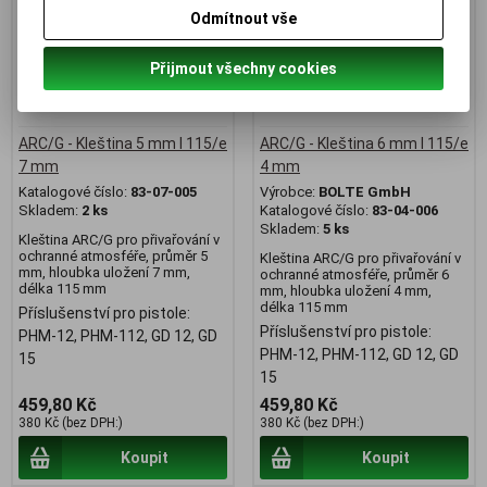
Odmítnout vše
Přijmout všechny cookies
ARC/G - Kleština 5 mm l 115/e
ARC/G - Kleština 6 mm l 115/e
7 mm
4 mm
Katalogové číslo:
83-07-005
Výrobce:
BOLTE GmbH
Skladem:
2 ks
Katalogové číslo:
83-04-006
Skladem:
5 ks
Kleština ARC/G pro přivařování v
ochranné atmosféře, průměr 5
Kleština ARC/G pro přivařování v
mm, hloubka uložení 7 mm,
ochranné atmosféře, průměr 6
délka 115 mm
mm, hloubka uložení 4 mm,
délka 115 mm
Příslušenství pro pistole:
Příslušenství pro pistole:
PHM-12, PHM-112, GD 12, GD
PHM-12, PHM-112, GD 12, GD
15
15
459,80 Kč
459,80 Kč
380 Kč (bez DPH:)
380 Kč (bez DPH:)
Koupit
Koupit