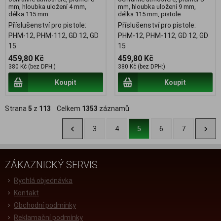
mm, hloubka uložení 4 mm,
mm, hloubka uložení 9 mm,
délka 115 mm
délka 115 mm, pistole
Příslušenství pro pistole:
Příslušenství pro pistole:
PHM-12, PHM-112, GD 12, GD
PHM-12, PHM-112, GD 12, GD
15
15
459,80 Kč
459,80 Kč
380 Kč (bez DPH:)
380 Kč (bez DPH:)
Koupit
Koupit
Strana
5
z
113
Celkem
1353
záznamů
3
4
5
6
7
ZÁKAZNICKÝ SERVIS
Rychlá objednávka
Kontakt
Obchodní podmínky
Reklamační podmínky