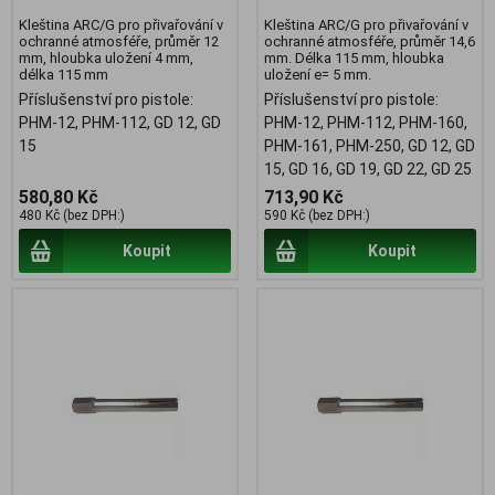
Kleština ARC/G pro přivařování v
Kleština ARC/G pro přivařování v
ochranné atmosféře, průměr 12
ochranné atmosféře, průměr 14,6
mm, hloubka uložení 4 mm,
mm. Délka 115 mm, hloubka
délka 115 mm
uložení e= 5 mm.
Příslušenství pro pistole:
Příslušenství pro pistole:
PHM-12, PHM-112, GD 12, GD
PHM-12, PHM-112, PHM-160,
15
PHM-161, PHM-250, GD 12, GD
15, GD 16, GD 19, GD 22, GD 25
580,80 Kč
713,90 Kč
480 Kč (bez DPH:)
590 Kč (bez DPH:)
Koupit
Koupit