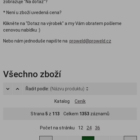
zobrazuje "Na dotaz"?
* Není u zboží uvedená cena?
Klikněte na "Dotaz na výrobek" a my Vám obratem pošleme
cenovou nabídku :)
Nebo nám jednoduše napište na
proweld@proweld.cz
Všechno zboží
Řadit podle:
(Názvu produktu)
Katalog
Ceník
Strana
5
z
113
Celkem
1353
záznamů
Počet na stránku
12
24
36