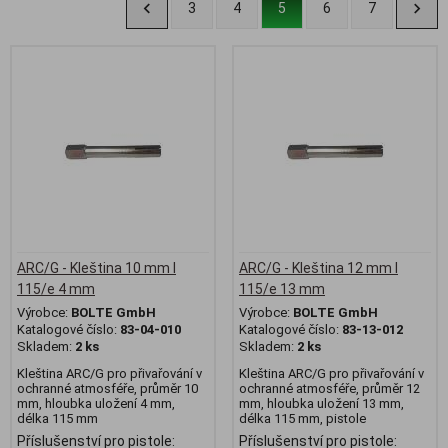
3
4
5
6
7
ARC/G - Kleština 10 mm l
ARC/G - Kleština 12 mm l
115/e 4 mm
115/e 13 mm
Výrobce:
BOLTE GmbH
Výrobce:
BOLTE GmbH
Katalogové číslo:
83-04-010
Katalogové číslo:
83-13-012
Skladem:
2 ks
Skladem:
2 ks
Kleština ARC/G pro přivařování v
Kleština ARC/G pro přivařování v
ochranné atmosféře, průměr 10
ochranné atmosféře, průměr 12
mm, hloubka uložení 4 mm,
mm, hloubka uložení 13 mm,
délka 115 mm
délka 115 mm, pistole
Příslušenství pro pistole:
Příslušenství pro pistole: