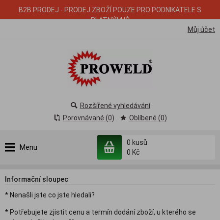
B2B PRODEJ - PRODEJ ZBOŽÍ POUZE PRO PODNIKATELE S
PLATNÝM IČ
Můj účet
Rozšířené vyhledávání
Porovnávané (0)
Oblíbené (0)
0
kusů
Menu
0 Kč
Informační sloupec
* Nenašli jste co jste hledali?
* Potřebujete zjistit cenu a termín dodání zboží, u kterého se