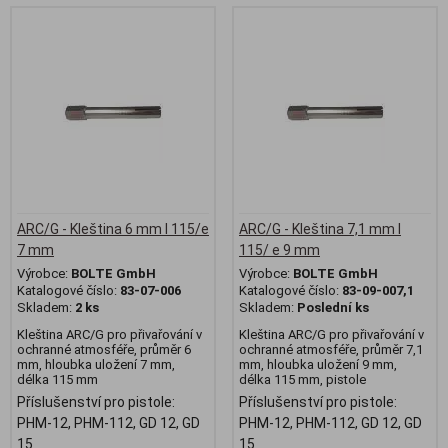
ARC/G - Kleština 6 mm l 115/e
ARC/G - Kleština 7,1 mm l
7 mm
115/ e 9 mm
Výrobce:
BOLTE GmbH
Výrobce:
BOLTE GmbH
Katalogové číslo:
83-07-006
Katalogové číslo:
83-09-007,1
Skladem:
2 ks
Skladem:
Poslední ks
Kleština ARC/G pro přivařování v
Kleština ARC/G pro přivařování v
ochranné atmosféře, průměr 6
ochranné atmosféře, průměr 7,1
mm, hloubka uložení 7 mm,
mm, hloubka uložení 9 mm,
délka 115 mm
délka 115 mm, pistole
Příslušenství pro pistole:
Příslušenství pro pistole:
PHM-12, PHM-112, GD 12, GD
PHM-12, PHM-112, GD 12, GD
15
15