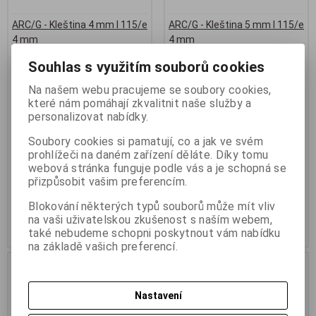
ARC/G - Kleština 4 mm l 115/e
ARC/G - Kleština 5 mm l 115/e
4 mm
4 mm
Výrobce:
BOLTE GmbH
Výrobce:
BOLTE GmbH
Souhlas s využitím souborů cookies
Katalogové číslo:
83-04-004
Katalogové číslo:
83-04-005
Skladem:
Na dotaz ks
Skladem:
Na dotaz ks
Na našem webu pracujeme se soubory cookies,
Kleština ARC/G pro přivařování v
Kleština ARC/G pro přivařování v
které nám pomáhají zkvalitnit naše služby a
ochranné atmosféře, průměr 4
ochranné atmosféře, průměr 5
personalizovat nabídky.
mm, hloubka uložení 4 mm,
mm, hloubka uložení 4 mm,
délka 115 mm,
délka 115 mm
Soubory cookies si pamatují, co a jak ve svém
Příslušenství pro pistole:
Příslušenství pro pistole:
prohlížeči na daném zařízení děláte. Díky tomu
PHM-12, PHM-112, GD 12, GD
PHM-12, PHM-112, GD 12, GD
webová stránka funguje podle vás a je schopná se
15
15
přizpůsobit vašim preferencím.
459,80 Kč
459,80 Kč
Blokování některých typů souborů může mít vliv
380 Kč (bez DPH:)
380 Kč (bez DPH:)
na vaši uživatelskou zkušenost s naším webem,
Koupit
Koupit
také nebudeme schopni poskytnout vám nabídku
na základě vašich preferencí.
Nastavení